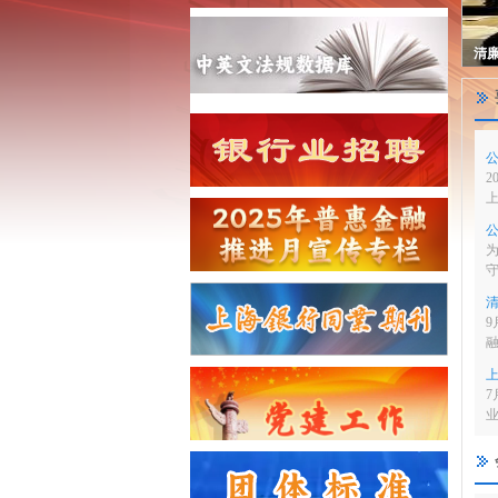
清
2
9
7