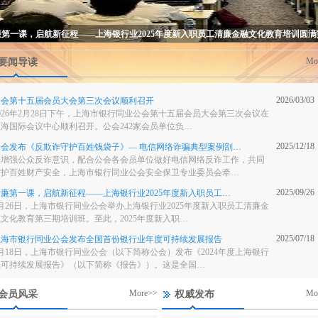
廉第一课，启航新征程——上海银行业2025年度新入职员工清廉金融文化教育培训圆满
Mo
要闻导读
2026/03/03
公会第十五届会员大会第三次会议顺利召开
026年2月28日下午，上海市银行同业公会第十五届会员大会第三次会议在
上海国际会议中心顺利召开。公会242家会员单位负…
2025/12/18
公会发布《反欺诈守护百姓钱袋子》— 电信网络诈骗典型案例剖…
为增强公众反诈意识，配合公会各会员单位做好电信网络反诈工作，共同
守护百姓财产安全，上海市银行同业公会安全保卫专业委员会牵…
2025/09/26
清廉第一课，启航新征程——上海银行业2025年度新入职员工…
月26日，上海市银行同业公会举办上海银行业2025年度新入职员工清廉金
融文化教育第三期培训班。至此，2025年度新入职…
2025/07/18
上海市银行同业公会发布全国首份银行业年度可持续发展报告
月18日，上海市银行同业公会（以下简称公会）发布《2024年度上海银行
业可持续发展报告》（以下简称《报告》）。这是全国…
More>>
Mo
会员风采
权威发布