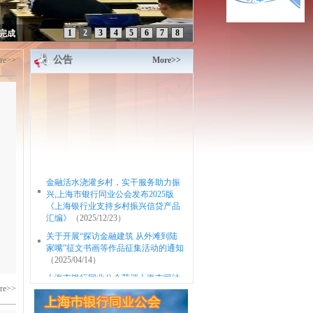
1
2
3
4
5
6
7
8
完成
公告
re>>
More>>
金融活水浇灌乡村，实干服务助力振
兴,上海市银行同业公会发布2025版
《上海银行业支持乡村振兴信贷产品
汇编》
（2025/12/23）
关于开展“探访金融建筑 从外滩到陆
家嘴”征文书画等作品征集活动的通知
（2025/04/14）
上海市银行同业公会获评上海市司法
局“2024年度市政府基层立法联系点工
re>>
作优秀集体”
（2025/04/07）
T/SBAS 001—2024《银行营业网点适