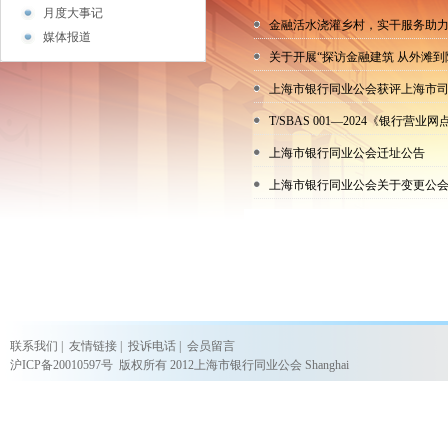
月度大事记
金融活水浇灌乡村，实干服务助力
媒体报道
关于开展“探访金融建筑 从外滩
上海市银行同业公会获评上海市司法
T/SBAS 001—2024《银行营
上海市银行同业公会迁址公告
上海市银行同业公会关于变更公
联系我们
|
友情链接
|
投诉电话
|
会员留言
沪ICP备20010597号
版权所有 2012上海市银行同业公会 Shanghai